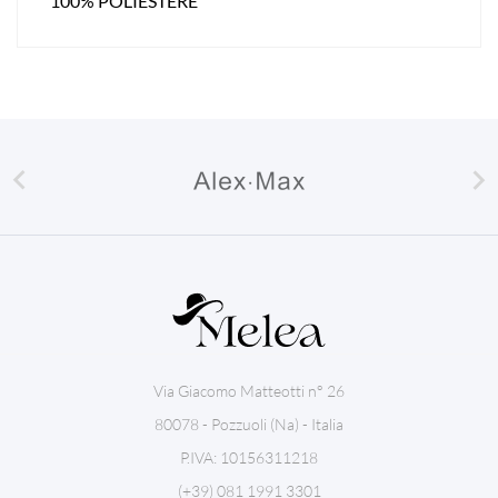
100% POLIESTERE


Via Giacomo Matteotti n° 26
80078 - Pozzuoli (Na) - Italia
P.IVA: 10156311218
(+39) 081 1991 3301