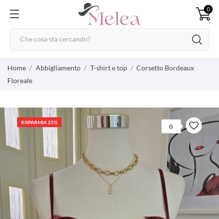
0
Home
Abbigliamento
T-shirt e top
Corsetto Bordeaux
Floreale
RISPARMIA 25%
0