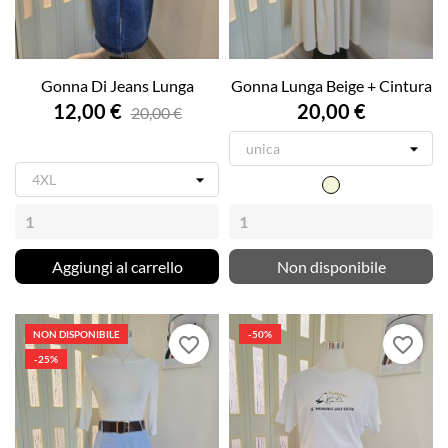
Gonna Di Jeans Lunga
Gonna Lunga Beige + Cintura
12,00 €
20,00 €
20,00 €
Beige
Aggiungi al carrello
Non disponibile
NON DISPONIBILE
-50%
favorite_border
favorite_border
-25%