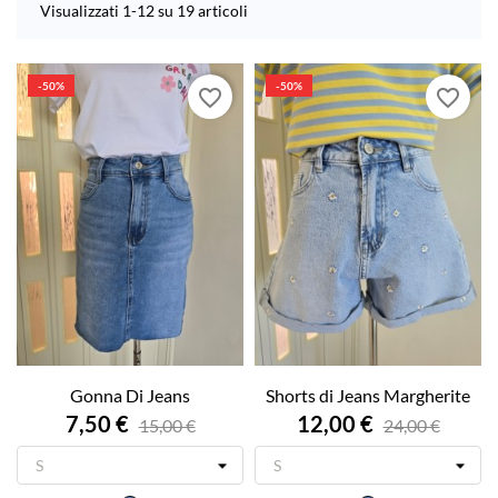
Visualizzati 1-12 su 19 articoli
-50%
-50%
favorite_border
favorite_border
Gonna Di Jeans
Shorts di Jeans Margherite
7,50 €
12,00 €
15,00 €
24,00 €