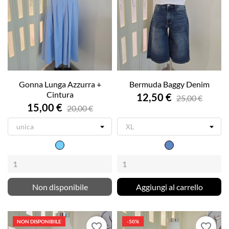
Gonna Lunga Azzurra +
Bermuda Baggy Denim
Cintura
12,50 €
25,00 €
15,00 €
20,00 €
Azzurro
Jeans
Non disponibile
Aggiungi al carrello
NON DISPONIBILE
-50%
favorite_border
favorite_border