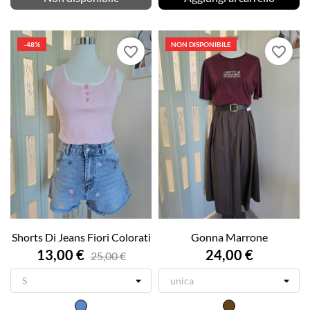
-48%
NON DISPONIBILE
favorite_border
favorite_border
Shorts Di Jeans Fiori Colorati
Gonna Marrone
13,00 €
24,00 €
25,00 €
Jeans
Marrone