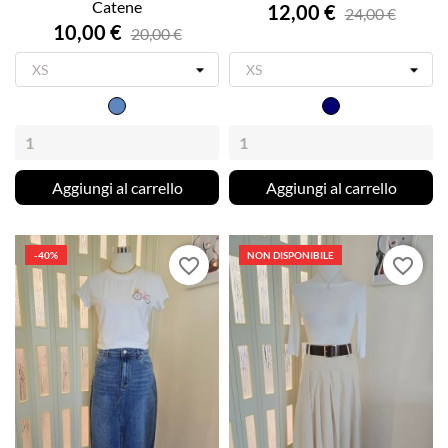
Catene
12,00 €
24,00 €
10,00 €
20,00 €
Jeans
blu
scuro
Aggiungi al carrello
Aggiungi al carrello
-40%
NON DISPONIBILE
favorite_border
favorite_border