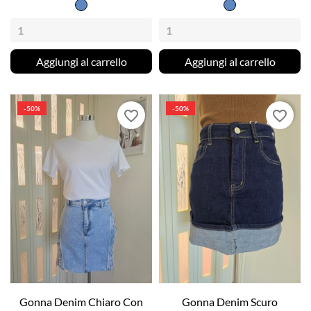
Jeans
Denim
Chiaro
Aggiungi al carrello
Aggiungi al carrello
-50%
-50%
favorite_border
favorite_border
Gonna Denim Chiaro Con
Gonna Denim Scuro