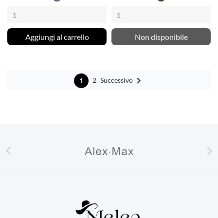
Freddo
Aggiungi al carrello
Non disponibile

Successivo
2
1

