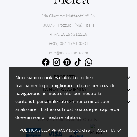
Via Giacomo Matteotti n° 26
80078 - Pozzuoli (Na) - Italia
P.IVA: 10156311218
(+39) 081 1991 3301
info@meleashop.com

PRODOTTI
Noi usiamo i cookies e altre tecniche di
tracciamento per migliorare la tua esperienza di

LA NOSTRA AZIENDA
navigazione nel nostro sito, per mostrarti
contenuti personalizzati e annunci mirati, per

IL TUO ACCOUNT
analizzare il traffico sul nostro sito, e per capire da
dove arrivano i nostri visitatori.
© 2026 Credits:
Codice Creativo
POLITICA SULLA PRIVACY & COOKIES
ACCETTA
done