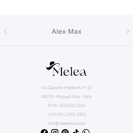


Via Giacomo Matteotti n° 26
80078 - Pozzuoli (Na) - Italia
P.IVA: 10156311218
(+39) 081 1991 3301
info@meleashop.com