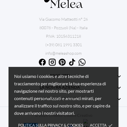
Via Giacomo Matteotti n° 26
80078 - Pozzuoli (Na) - Italia
P.IVA: 10156311218
(+39) 081 1991 3301
info@meleashop.com

PRODOTTI
Noi usiamo i cookies e altre tecniche di
tracciamento per migliorare la tua esperienza di

LA NOSTRA AZIENDA
navigazione nel nostro sito, per mostrarti
contenuti personalizzati e annunci mirati, per

IL TUO ACCOUNT
analizzare il traffico sul nostro sito, e per capire da
dove arrivano i nostri visitatori.
© 2026 Credits:
Codice Creativo
POLITICA SULLA PRIVACY & COOKIES
ACCETTA
done