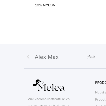
10% NYLON

PRODO
Nuovi a
Via Giacomo Matteotti n° 26
Prodott
80078 - Pozzuoli (Na) - Italia