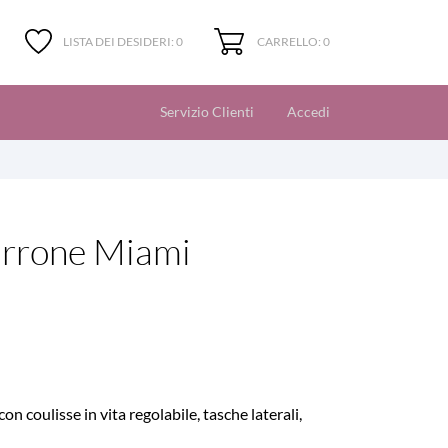
CARRELLO: 0
LISTA DEI DESIDERI:
0
Servizio Clienti
Accedi
rrone Miami
n coulisse in vita regolabile, tasche laterali,