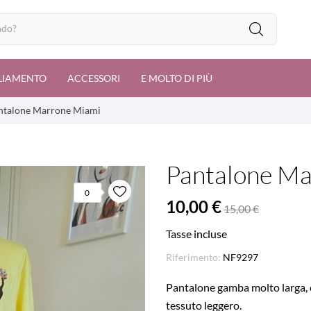
LIAMENTO
ACCESSORI
E MOLTO DI PIÙ
ntalone Marrone Miami
Pantalone Ma
0
10,00 €
15,00 €
Tasse incluse
Riferimento:
NF9297
Pantalone gamba molto larga, co
tessuto leggero.