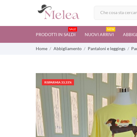
SALE
NEW
PRODOTTI IN SALDI
NUOVI ARRIVI
ABBIG
Home
Abbigliamento
Pantaloni e leggings
Pa
RISPARMIA 33,33%