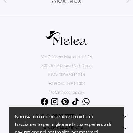


Via Giacomo Matteotti n° 26
80078 - Pozzuoli (Na) - Italia
P.IVA: 10156311218
(+39) 081 1991 3301
info@meleashop.com

PRODOTTI
Noi usiamo i cookies e altre tecniche di
tracciamento per migliorare la tua esperienza di

LA NOSTRA AZIENDA
navigazione nel nostro sito, per mostrarti