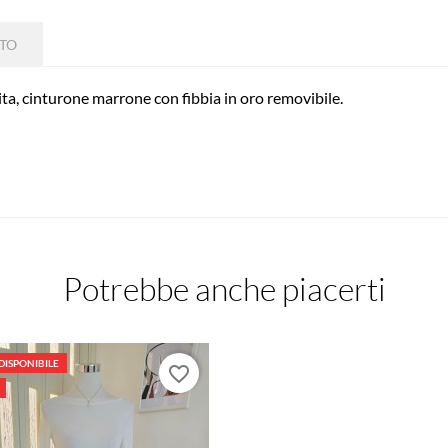
TTO
vita, cinturone marrone con fibbia in oro removibile.
Potrebbe anche piacerti
DISPONIBILE
favorite_border