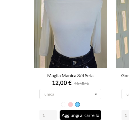
Maglia Manica 3/4 Seta
Gon
12,00 €
15,00 €
Bianco
Rosa
Azzurro
Aggiungi al carrello