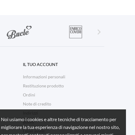

IL TUO ACCOUNT
Informazioni personali
Restituzione prodotto
Ordini
Note di credito
Indirizzi
Noi usiamo i cookies e altre tecniche di tracciamento per
Buoni
migliorare la tua esperienza di navigazione nel nostro sito,
I miei avvisi
per mostrarti contenuti personalizzati e annunci mirati,