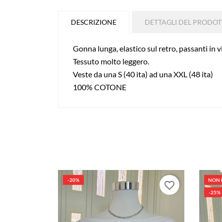
DESCRIZIONE
DETTAGLI DEL PRODO
Gonna lunga, elastico sul retro, passanti in 
Tessuto molto leggero.
Veste da una S (40 ita) ad una XXL (48 ita)
100% COTONE
-20%
NON 
favorite_border
-25%