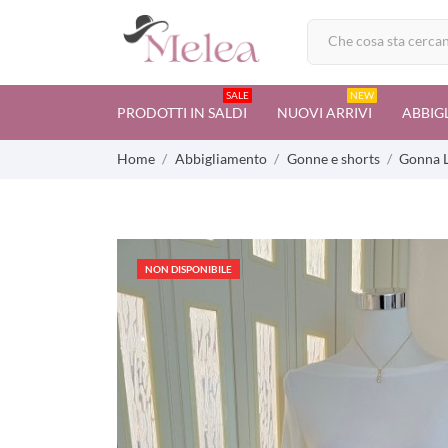
SALE
NEW
PRODOTTI IN SALDI
NUOVI ARRIVI
ABBIG
Home
Abbigliamento
Gonne e shorts
Gonna L
NON DISPONIBILE