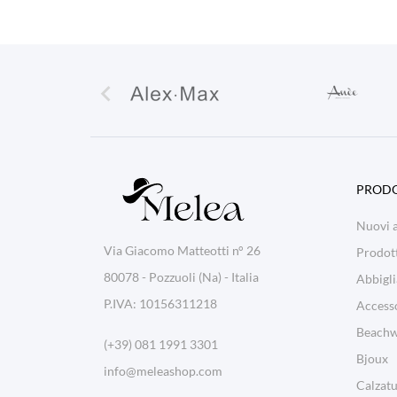

PRODO
Nuovi a
Via Giacomo Matteotti n° 26
Prodott
80078 - Pozzuoli (Na) - Italia
Abbigl
P.IVA: 10156311218
Access
Beachw
(+39) 081 1991 3301
Bjoux
info@meleashop.com
Calzat