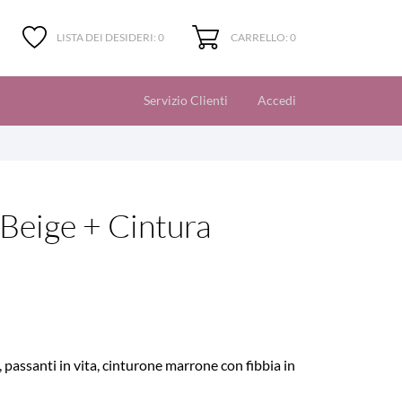
CARRELLO: 0
LISTA DEI DESIDERI:
0
Servizio Clienti
Accedi
Beige + Cintura
, passanti in vita, cinturone marrone con fibbia in