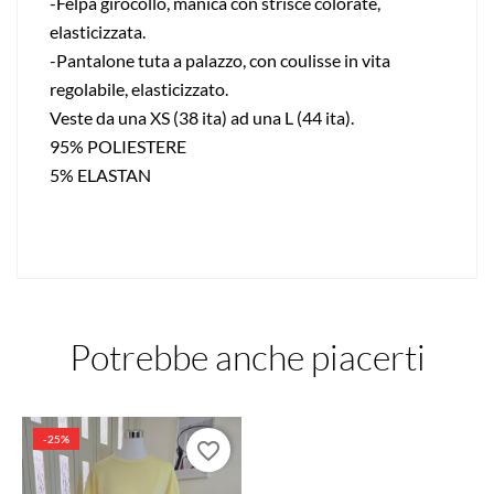
-Felpa girocollo, manica con strisce colorate,
elasticizzata.
-Pantalone tuta a palazzo, con coulisse in vita
regolabile, elasticizzato.
Veste da una XS (38 ita) ad una L (44 ita).
95% POLIESTERE
5% ELASTAN
Potrebbe anche piacerti
-25%
favorite_border