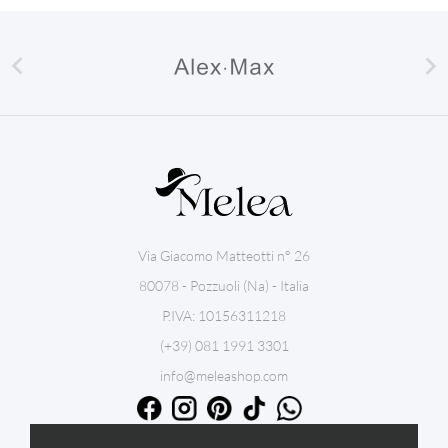


Via Giacomo Matteotti n° 26
80078 - Pozzuoli (Na) - Italia
P.IVA: 10156311218
(+39) 081 1991 3301
info@meleashop.com