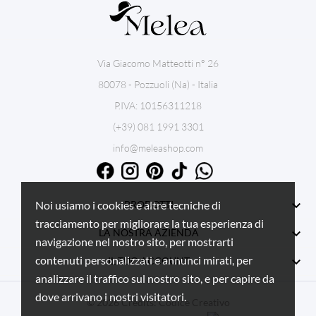
Via Giacomo Matteotti n° 26
80078 - Pozzuoli (Na) - Italia
P.IVA: 10156311218
(+39) 081 1991 3301
info@meleashop.com

PRODOTTI
Noi usiamo i cookies e altre tecniche di
tracciamento per migliorare la tua esperienza di

LA NOSTRA AZIENDA
navigazione nel nostro sito, per mostrarti
contenuti personalizzati e annunci mirati, per

IL TUO ACCOUNT
analizzare il traffico sul nostro sito, e per capire da
dove arrivano i nostri visitatori.
© 2026 Credits:
Codice Creativo