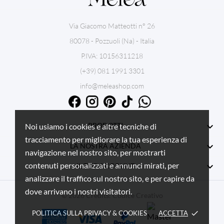
Via Giacomo Matteotti n° 26
80078 - Pozzuoli (Na) - Italia
P.IVA: 10156311218
(+39) 081 1991 3301
info@meleashop.com

PRODOTTI
Noi usiamo i cookies e altre tecniche di
tracciamento per migliorare la tua esperienza di

LA NOSTRA AZIENDA
navigazione nel nostro sito, per mostrarti
contenuti personalizzati e annunci mirati, per

IL TUO ACCOUNT
analizzare il traffico sul nostro sito, e per capire da
dove arrivano i nostri visitatori.
© 2026 Credits:
Codice Creativo
POLITICA SULLA PRIVACY & COOKIES
ACCETTA
done