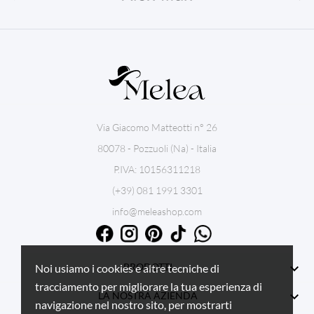
Via Giacomo Matteotti n° 26
80078 - Pozzuoli (Na) - Italia
P.IVA: 10156311218
(+39) 081 1991 3301
info@meleashop.com

PRODOTTI
Noi usiamo i cookies e altre tecniche di
tracciamento per migliorare la tua esperienza di

LA NOSTRA AZIENDA
navigazione nel nostro sito, per mostrarti