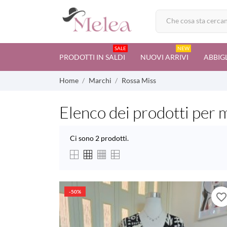
SALE
NEW
PRODOTTI IN SALDI
NUOVI ARRIVI
ABBIG
Home
Marchi
Rossa Miss
Elenco dei prodotti per
Ci sono 2 prodotti.
-50%
favorite_borde