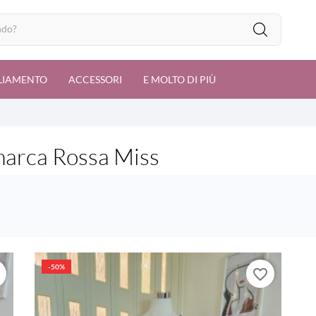
LIAMENTO
ACCESSORI
E MOLTO DI PIÙ
 marca Rossa Miss
-50%
r
favorite_border