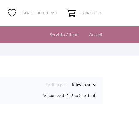
CARRELLO: 0
LISTA DEI DESIDERI:
0
Servizio Clienti
Accedi
Ordina per:
Rilevanza

Visualizzati 1-2 su 2 articoli