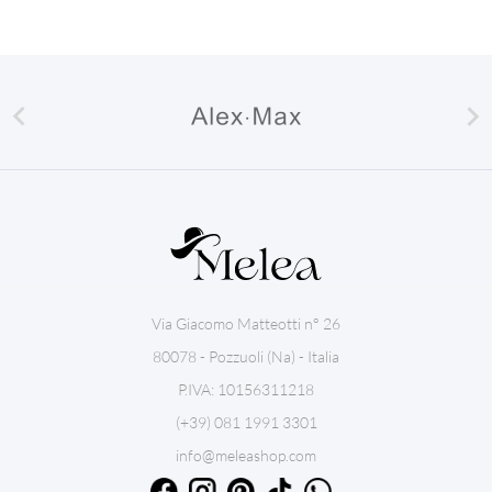


Via Giacomo Matteotti n° 26
80078 - Pozzuoli (Na) - Italia
P.IVA: 10156311218
(+39) 081 1991 3301
info@meleashop.com