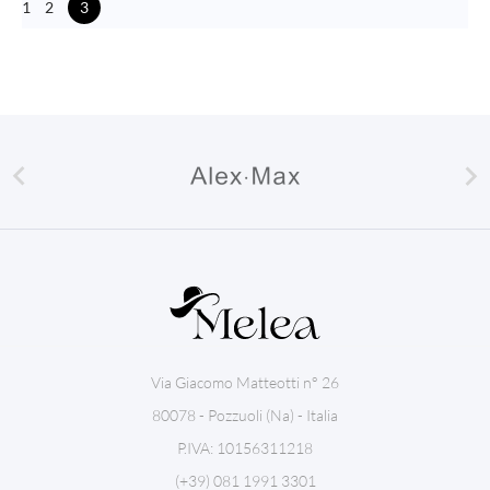
1
2
3


Via Giacomo Matteotti n° 26
80078 - Pozzuoli (Na) - Italia
P.IVA: 10156311218
(+39) 081 1991 3301