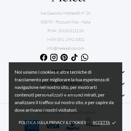
Via Giacomo Matteotti n° 26
80078 - Pozzuoli (Na) - Italia
P.IVA: 10156311218
(+39) 081 1991 3301
info@meleashop.com

PRODOTTI
Noi usiamo i cookies e altre tecniche di
tracciamento per migliorare la tua esperienza di

LA NOSTRA AZIENDA
navigazione nel nostro sito, per mostrarti
contenuti personalizzati e annunci mirati, per

IL TUO ACCOUNT
analizzare il traffico sul nostro sito, e per capire da
dove arrivano i nostri visitatori.
© 2026 Credits:
Codice Creativo
POLITICA SULLA PRIVACY & COOKIES
ACCETTA
done