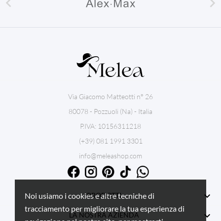


Via Giacomo Matteotti n° 26
80078 - Pozzuoli (Na) - Italia
P.IVA: 10156311218
(+39) 081 1991 3301
info@meleashop.com

PRODOTTI
Noi usiamo i cookies e altre tecniche di
tracciamento per migliorare la tua esperienza di

LA NOSTRA AZIENDA