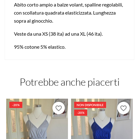
Abito corto ampio a balze volant, spalline regolabili,
con scollatura quadrata elasticizzata. Lunghezza
sopra al ginocchio.
Veste da una XS (38 ita) ad una XL (46 ita).
95% cotone 5% elastico.
Potrebbe anche piacerti
-20%
NON DISPONIBILE
favorite_border
favorite_border
-20%